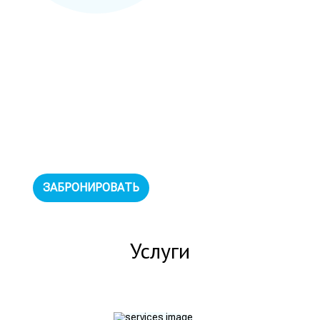
Онлайн тариф без
завтрака
Бесперебойный wi-fi, ловитна
всей территории отеля.
Ежедневная влажная уборка в
номере. Смена полотенец раз
в 3 дня, пос...
ЗАБРОНИРОВАТЬ
Услуги