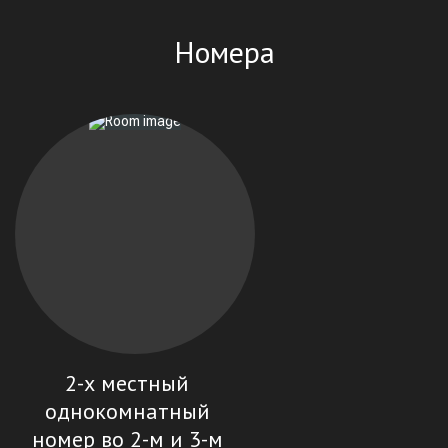
грязевой, бальнеологический и климатический курорт.Если
вы хотите повезти своего малыша к морю, советуем ехать
Номера
именно в Ейск, за которым прочно закрепилась вполне
заслуженная слава детского курорта.И гостиница «Новинка»
более всего подходит для отдыха с детьми.
2-х местный
однокомнатный
номер во 2-м и 3-м