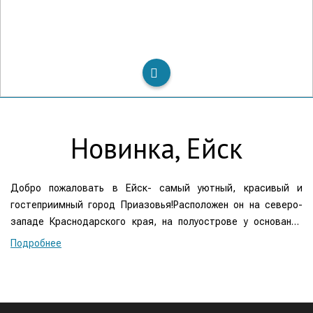
Новинка, Ейск
Добро пожаловать в Ейск- самый уютный, красивый и
гостеприимный город Приазовья!Расположен он на северо-
западе Краснодарского края, на полуострове у основания
Ейской косы, далеко вдающейся в Таганрогский залив. С
Подробнее
востока город омывается Ейским лиманом.Ейск - это 14 км
песчаных пляжей, неглубокое, ласковое и теплое море, вода
летом прогревается до +26 С. Здесь можно не только хорошо
отдохнуть, но и поправить свое здоровье. Ейск- прекрасный